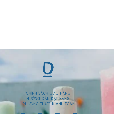
CHÍNH SÁCH GIAO HÀN
G
HƯỚNG DẪN ĐẶT HÀNG
PHƯƠNG THỨC THANH TOÁN