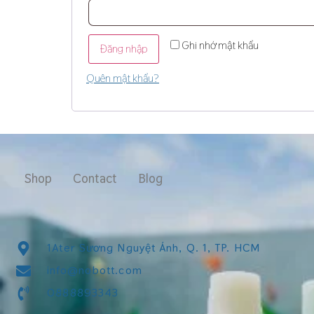
Ghi nhớ mật khẩu
Đăng nhập
Quên mật khẩu?
Shop
Contact
Blog
1Ater Sương Nguyệt Ánh, Q. 1, TP. HCM
info@nobott.com​
0888893343