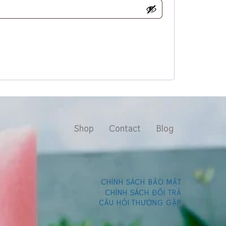
Shop
Contact
Blog
CHÍNH SÁCH BẢO MẬT
CHÍNH SÁCH ĐỔI T
RẢ
CÂU HỎI THƯỜNG GẶP